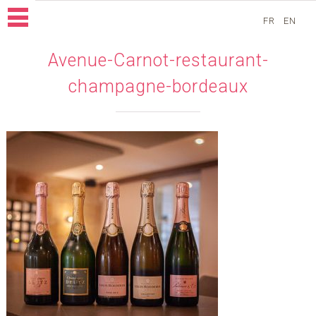
FR
EN
Avenue-Carnot-restaurant-
champagne-bordeaux