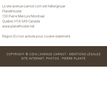
Le site avenue-carnot.com est hébergé par
PlanetHoster
150 Pierre Mercure Montreal
Quebec H1A 5A9 Canada
www.planethoster.net
Région EU non activée pour cookie-statement.
COPYRIGHT © 2026 L‘AVENUE CARNOT -
MENTIONS LÉGALES
SITE INTERNET, PHOTOS : PIERRE PLANTÉ